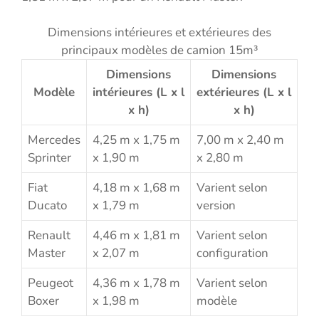
Dimensions intérieures et extérieures des
principaux modèles de camion 15m³
Dimensions
Dimensions
Modèle
intérieures (L x l
extérieures (L x l
x h)
x h)
Mercedes
4,25 m x 1,75 m
7,00 m x 2,40 m
Sprinter
x 1,90 m
x 2,80 m
Fiat
4,18 m x 1,68 m
Varient selon
Ducato
x 1,79 m
version
Renault
4,46 m x 1,81 m
Varient selon
Master
x 2,07 m
configuration
Peugeot
4,36 m x 1,78 m
Varient selon
Boxer
x 1,98 m
modèle