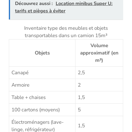
Découvrez aussi :
Location minibus Super U:
tarifs et pièges à éviter
Inventaire type des meubles et objets
transportables dans un camion 15m³
Volume
Objets
approximatif (en
m³)
Canapé
2,5
Armoire
2
Table + chaises
1,5
100 cartons (moyens)
5
Électroménagers (lave-
1,5
linge, réfrigérateur)