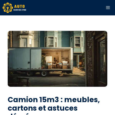
Aller
ME
au
contenu
Camion 15m3 : meubles,
cartons et astuces