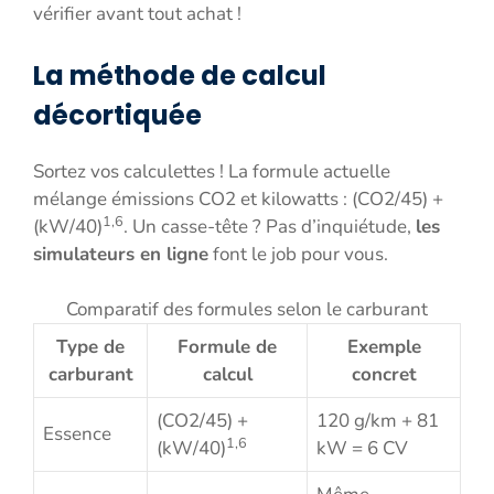
vérifier avant tout achat !
La méthode de calcul
décortiquée
Sortez vos calculettes ! La formule actuelle
mélange émissions CO2 et kilowatts : (CO2/45) +
1,6
(kW/40)
. Un casse-tête ? Pas d’inquiétude,
les
simulateurs en ligne
font le job pour vous.
Comparatif des formules selon le carburant
Type de
Formule de
Exemple
carburant
calcul
concret
(CO2/45) +
120 g/km + 81
Essence
1,6
(kW/40)
kW = 6 CV