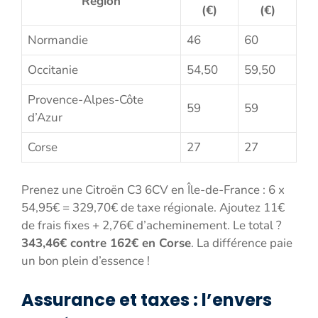
Région
(€)
(€)
Normandie
46
60
Occitanie
54,50
59,50
Provence-Alpes-Côte
59
59
d’Azur
Corse
27
27
Prenez une Citroën C3 6CV en Île-de-France : 6 x
54,95€ = 329,70€ de taxe régionale. Ajoutez 11€
de frais fixes + 2,76€ d’acheminement. Le total ?
343,46€ contre 162€ en Corse
. La différence paie
un bon plein d’essence !
Assurance et taxes : l’envers