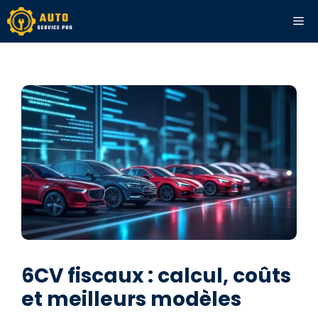
Aller
ME
au
contenu
6CV fiscaux : calcul, coûts
et meilleurs modèles