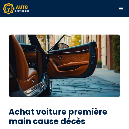
Aller
ME
au
contenu
Achat voiture première
main cause décès