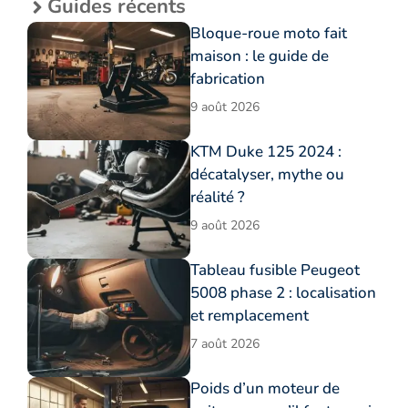
Guides récents
Bloque-roue moto fait
maison : le guide de
fabrication
9 août 2026
KTM Duke 125 2024 :
décatalyser, mythe ou
réalité ?
9 août 2026
Tableau fusible Peugeot
5008 phase 2 : localisation
et remplacement
7 août 2026
Poids d’un moteur de