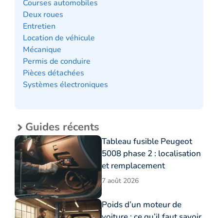
Courses automobiles
Deux roues
Entretien
Location de véhicule
Mécanique
Permis de conduire
Pièces détachées
Systèmes électroniques
Guides récents
Tableau fusible Peugeot
5008 phase 2 : localisation
et remplacement
7 août 2026
Poids d’un moteur de
voiture : ce qu’il faut savoir